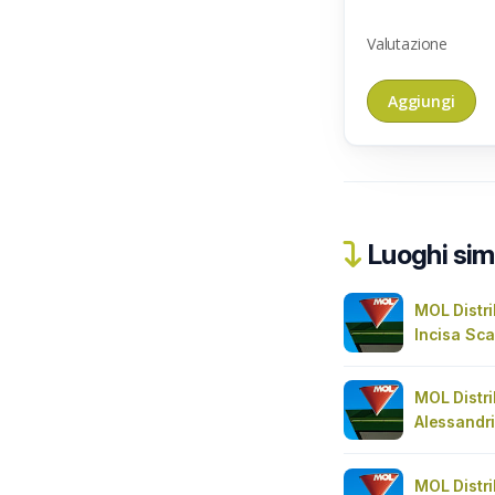
Valutazione
Luoghi simi
MOL Distri
Incisa Sc
MOL Distri
Alessandr
MOL Distri