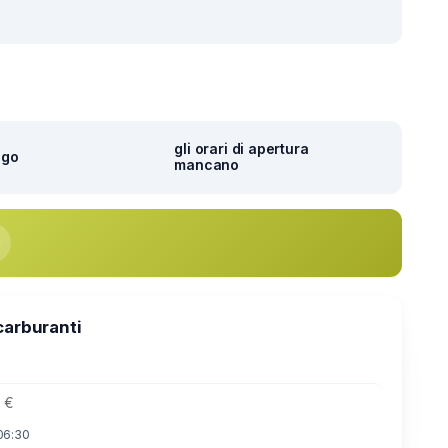
gli orari di apertura
ago
mancano
carburanti
9 €
06:30