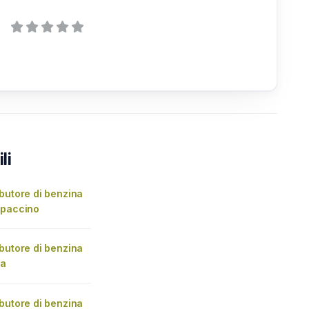
li
butore di benzina
apaccino
butore di benzina
ia
butore di benzina