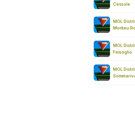
Cessole
MOL Distri
Monteu R
MOL Distri
Feisoglio
MOL Distri
Sommariv