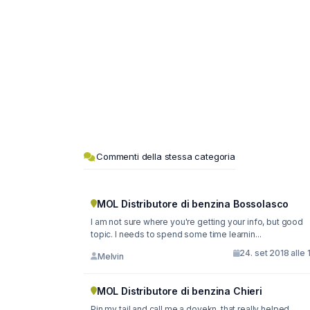
Commenti della stessa categoria
MOL Distributore di benzina Bossolasco
I am not sure where you're getting your info, but good
topic. I needs to spend some time learnin...
24. set 2018 alle 
Melvin
MOL Distributore di benzina Chieri
Pin my tail and call me a doyekn, that really helped.