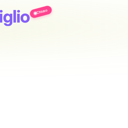
glio
Chiuso