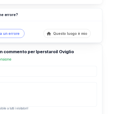
he errore?
a un errore
Questo luogo è mio
n commento per Iperstaroil Oviglio
ensione
le a tutti i visitatori!